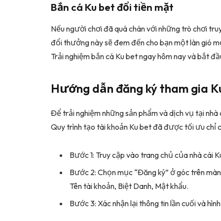
Bắn cá Ku bet đổi tiền mặt
Nếu người chơi đã quá chán với những trò chơi tr
đổi thưởng này sẽ đem đến cho bạn một làn gió mới
Trải nghiệm bắn cá Ku bet ngay hôm nay và bắt đầu 
Hướng dẫn đăng ký tham gia K
Để trải nghiệm những sản phẩm và dịch vụ tại nhà 
Quy trình tạo tài khoản Ku bet đã được tối ưu chỉ
Bước 1: Truy cập vào trang chủ của nhà cái K
Bước 2: Chọn mục “Đăng ký” ở góc trên màn 
Tên tài khoản, Biệt Danh, Mật khẩu.
Bước 3: Xác nhận lại thông tin lần cuối và hìn