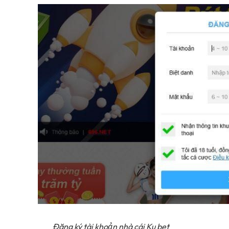
Đăng ký tài khoản nhà cái Ku bet