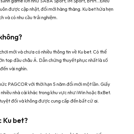
 sảnh game lớn như SABA Sport, IM Sport, BHH…Điều
luôn được cập nhật, đổi mới hàng tháng. Ku bet hứa hẹn
h và có nhu cầu trải nghiệm.
 không?
hơi mới và chưa có nhiều thông tin về Ku bet. Có thể
 lớn top đầu châu Á. Dẫn chứng thuyết phục nhất là số
đến vài nghìn.
chức PAGCOR với thời hạn 5 năm đổi mới một lần. Giấy
 nhiều nhà cái khác trong khu vực như iWin hoặc 8xBet.
tuyệt đối và không được cung cấp đến bất cứ ai.
c Ku bet?