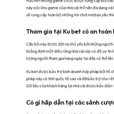
Hầu hết những game cược được cung cấp bởi các
này sức kho game của nhà cái trở nên đa dạng và 
sẽ cung cấp toàn bộ những trò chơi mà bạn yêu thíc
Tham gia tại Ku bet có an toàn
Câu hỏi này được đặt ra chủ yếu bởi những người c
khẳng định một điều rằng nhà cái này có độ uy tín
lượng người tham gia hàng ngày tại đây có thể lên 
Ku bet được bảo trợ kinh doanh hợp pháp bởi tổ 
phép này có tính quốc tế cao và đã bảo trợ cho rất
Dữ liệu của khách hàng tại nhà cái được bảo đảm 
Có gì hấp dẫn tại các sảnh cượ